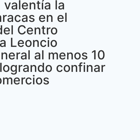
valentía la
racas en el
del Centro
ia Leoncio
eneral al menos 10
 logrando confinar
comercios