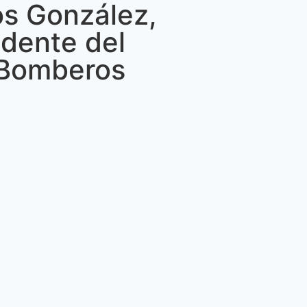
los González,
idente del
 Bomberos